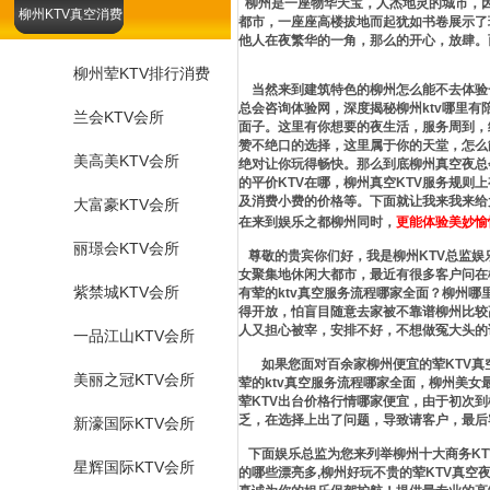
柳州是一座物华天宝，人杰地灵的城市，因
柳州KTV真空消费
都市，一座座高楼拔地而起犹如书卷展示了
他人在夜繁华的一角，那么的开心，放肆。
柳州荤KTV排行消费
当然来到建筑特色的柳州怎么能不去体验一
总会咨询体验网，深度揭秘柳州ktv哪里
兰会KTV会所
面子。这里有你想要的夜生活，服务周到，
赞不绝口的选择，这里属于你的天堂，怎么
美高美KTV会所
绝对让你玩得畅快。那么到底柳州真空夜总
的平价KTV在哪，柳州真空KTV服务规
及消费小费的价格等。下面就让我来我来给
大富豪KTV会所
在来到娱乐之都柳州同时，
更能体验美妙愉
丽璟会KTV会所
尊敬的贵宾你们好，我是柳州KTV总监娱
女聚集地休闲大都市，最近有很多客户问在
紫禁城KTV会所
有荤的ktv真空服务流程哪家全面？柳州哪
得开放，怕盲目随意去家被不靠谱柳州比较
人又担心被宰，安排不好，不想做冤大头的
一品江山KTV会所
如果您面对百余家柳州便宜的荤KTV真空
美丽之冠KTV会所
荤的ktv真空服务流程哪家全面，柳州美女
荤KTV出台价格行情哪家便宜，由于初次
乏，在选择上出了问题，导致请客户，最后
新濠国际KTV会所
下面娱乐总监为您来列举柳州十大商务KT
星辉国际KTV会所
的哪些漂亮多,柳州好玩不贵的荤KTV真