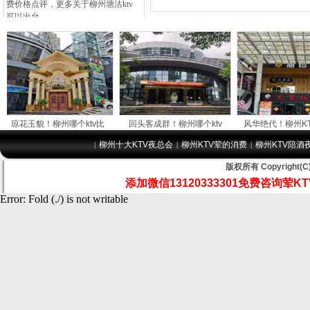
费价格点评，更多关于柳州塘沽ktv
可以出台
柳州柳州ktv荤
的小妹公主
本文详细为你解答
柳州宝丽金KTV消
费价格点评，更多关于柳州柳州ktv
荤的小妹
玉貌！柳州哪个ktv比
回头客成群！柳州哪个ktv
风华绝代！柳州KTV有陪
柳州十大KTV夜总会
柳州KTV荤的消费
柳州KTV陪酒
|
|
|
版权所有 Copyrigh
添加微信
13120333301
免费咨询荤KT
Error: Fold (./) is not writable