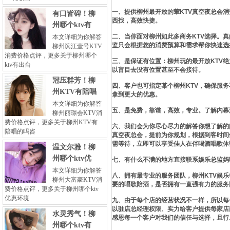
一、提供柳州最开放的荤KTV真空夜总会
有口皆碑！柳
西找，高效快捷。
州哪个ktv有
二、当你面对柳州如此多商务KTV选择。
本文详细为你解答
监只会根据您的消费预算和需求帮你快速选
柳州滨江壹号KTV
消费价格点评，更多关于柳州哪个
三、是保证有位置：柳州玩的最开放KTV
ktv有出台
以盲目去没有位置甚至不会接待。
冠压群芳！柳
四、客户也可指定某个柳州KTV，确保服
州KTV有陪唱
拿到更大的优惠。
本文详细为你解答
五、是免费，靠谱，高效，专业。了解内幕
柳州丽璟会KTV消
费价格点评，更多关于柳州KTV有
六、我们会为你尽心尽力的解答你想了解的
陪唱的吗咨
真空夜总会，提前为你规划，根据到客时间
需等待，立即可以享受佳人在伴喝酒唱歌体
温文尔雅！柳
州哪个ktv优
七、有什么不满的地方直接联系娱乐总监妈
本文详细为你解答
八、拥有最专业的服务团队，柳州KTV娱
柳州大富豪KTV消
要的唱歌陪酒，是否拥有一直强有力的服务
费价格点评，更多关于柳州哪个ktv
优惠环境
九、由于每个店的经营状况不一样，所以每
以驻店总经理权限、实力给客户提供每家店
水灵秀气！柳
感恩每一个客户对我们的信任与选择，且行
州哪个ktv有