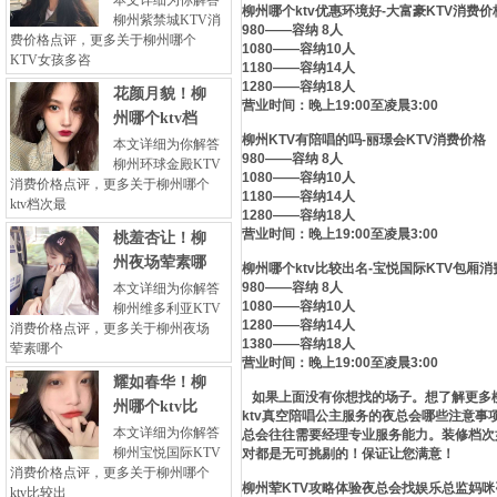
本文详细为你解答
柳州哪个ktv优惠环境好-大富豪KTV消费价
柳州紫禁城KTV消
980——容纳 8人
费价格点评，更多关于柳州哪个
1080——容纳10人
KTV女孩多咨
1180——容纳14人
1280——容纳18人
花颜月貌！柳
营业时间：晚上19:00至凌晨3:00
州哪个ktv档
柳州KTV有陪唱的吗-丽璟会KTV消费价格
本文详细为你解答
980——容纳 8人
柳州环球金殿KTV
1080——容纳10人
消费价格点评，更多关于柳州哪个
1180——容纳14人
ktv档次最
1280——容纳18人
营业时间：晚上19:00至凌晨3:00
桃羞杏让！柳
州夜场荤素哪
柳州哪个ktv比较出名-宝悦国际KTV包厢
980——容纳 8人
本文详细为你解答
1080——容纳10人
柳州维多利亚KTV
1280——容纳14人
消费价格点评，更多关于柳州夜场
1380——容纳18人
荤素哪个
营业时间：晚上19:00至凌晨3:00
耀如春华！柳
如果上面没有你想找的场子。想了解更多柳
州哪个ktv比
ktv真空陪唱公主服务的夜总会哪些注意事
本文详细为你解答
总会往往需要经理专业服务能力。装修档次
柳州宝悦国际KTV
对都是无可挑剔的！保证让您满意！
消费价格点评，更多关于柳州哪个
柳州荤KTV攻略体验夜总会找娱乐总监妈
ktv比较出