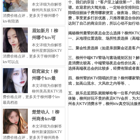
十、我们的宗旨：“客户至上诚信第一”，
本文详细为你解答
谱。欢迎君的大驾光临，一定给你安排到位
柳州尚东娱乐KTV
陪唱佳丽妹子费用哪家便宜，做夜场，我们
消费价格点评，更多关于柳州哪个
费，享受更多打折优惠，只推荐最适合你的
ktv有陪酒
达到了自己的商业目的，所以心动不如行动
眉如新月！柳
揭秘柳州最荤的夜总会怎么选择？柳州KT
州哪个ktv可
一、从地理位置选取、场所性质选择（高端
本文详细为你解答
二、聚会性质选择（如是亲朋聚会还是客户
柳州星辉国际KTV
消费价格点评，更多关于柳州哪个
三、柳州中端KTV荤场与素场规矩区别？
ktv可以点
是消费比较高，中端荤场夜总会性价比高，
选择高端夜总会的比较多，经费有限或者喜
窈窕淑女！柳
州哪个ktv最
四、柳州荤的KTV陪唱的开放？柳州哪家荤
戏，如高山流水、大风吹之内等等、、
本文详细为你解答
柳州美高美KTV消
五、娱乐总监团队就能够给每一位客户的实
费价格点评，更多关于柳州哪个ktv
体验，柳州好玩不贵的夜店KTV会所，为
最高档咨
州各大KTV消费水平，柳州ktv真空玩法
楚楚动人 ！柳
州商务ktv哪
本文详细为你解答
柳州新濠国际KTV
消费价格点评，更多关于柳州商务