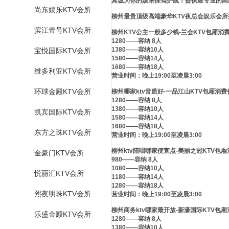
真诚为你的娱乐保驾护航！提供最专业的高
尚东娱乐KTV会所
柳州最贵顶级高端豪华KTV夜总会娱乐会所
滨江壹号KTV会所
柳州KTV公主一般多少钱-兰会KTV包厢消
1280——容纳 8人
1380——容纳10人
宝悦国际KTV会所
1580——容纳14人
1680——容纳18人
维多利亚KTV会所
营业时间：晚上19:00至凌晨3:00
环球金殿KTV会所
柳州哪家ktv音质好-一品江山KTV包厢消费
1280——容纳 8人
1380——容纳10人
凯宾国际KTV会所
1580——容纳14人
1680——容纳18人
东方之珠KTV会所
营业时间：晚上19:00至凌晨3:00
柳州ktv陪唱哪家便宜点-美丽之冠KTV包
金豪门KTV会所
980——容纳 8人
1080——容纳10人
悦丽汇KTV会所
1180——容纳14人
1280——容纳18人
熙夜明珠KTV会所
营业时间：晚上19:00至凌晨3:00
柳州商务ktv哪家最开放-新濠国际KTV包
乐盛金殿KTV会所
1280——容纳 8人
1380——容纳10人